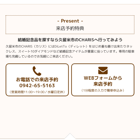
- Present -
来店予約特典
結婚記念品を探すなら久留米市のCHARISへ行ってみよう
久留米市のCHARIS〈カリス〉にはDiLetTo〈ディレット〉をはじめ重ね着け出来たりネッ
クレス、スイート10ダイアモンドなど結婚記念アイテムが豊富に揃っています。専用の駐車
場も完備しているのでお気軽にご来店ください。
WEBフォームから
お電話での来店予約
来店予約
0942-65-5163
（1分程度の入力で簡単申込み）
（営業時間11:00～19:00／水曜日定休）