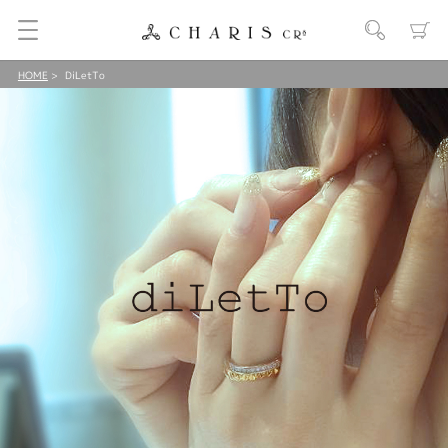
HOME
DiLetTo