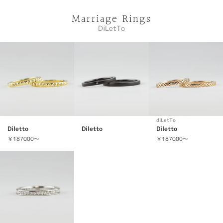
Marriage Rings
DiLetTo
diLetTo
Diletto
Diletto
Diletto
￥187000～
￥187000～