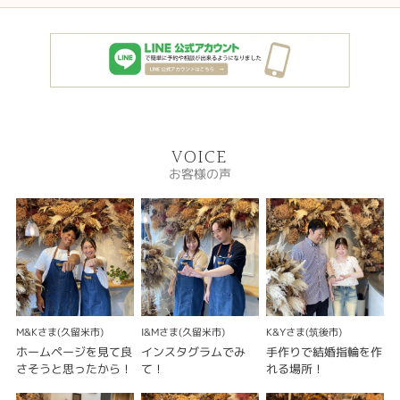
VOICE
お客様の声
M&Kさま(久留米市)
I&Mさま(久留米市)
K&Yさま(筑後市)
ホームページを見て良
インスタグラムでみ
手作りで結婚指輪を作
さそうと思ったから！
て！
れる場所！