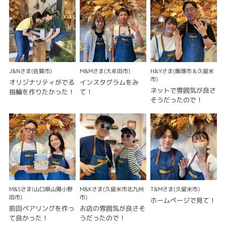
J&Nさま(佐賀市)
M&Mさま(大牟田市)
H&Yさま(飯塚市＆久留米
市)
オリジナリティがでる
インスタグラムをみ
ネットで雰囲気が良さ
指輪を作りたかった！
て！
そうだったので！
M&Sさま(山口県山陽小野
M&Kさま(久留米市北九州
T&Mさま(久留米市)
田市)
市)
ホームページで見て！
前回ペアリングを作っ
お店の雰囲気が良さそ
て良かった！
うだったので！