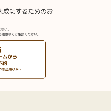
平日の仕事帰りに立ち寄られたり、お友達と来店されたり
大成功するためのお
れているほうが特典もありますし、営業時間が過ぎてもご
ださい。
合も遠慮なくご相談ください。
ームから
予約
で簡単申込み）