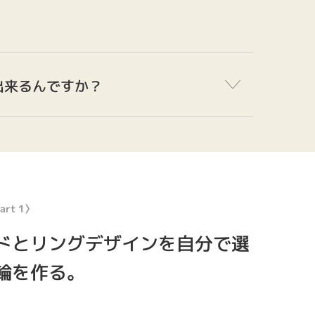
出来るんですか？
用意しています。
んでいいか悩んだり、すぐに持って買えるつもりだったり
で納品できる婚約指輪。最短3日で本物のダイアモンドでプ
rt 1〉
しています。
ドとリングデザインを自分で選
輪を作る。