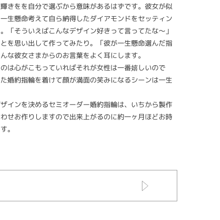
の輝きをを自分で選ぶから意味があるはずです。彼女が似
を一生懸命考えて自ら納得したダイアモンドをセッティン
る。「そういえばこんなデザイン好きって言ってたな～」
ことを思い出して作ってみたり。「彼が一生懸命選んだ指
そんな彼女さまからのお言葉をよく耳にします。
なのは心がこもっていればそれが女性は一番嬉しいので
えた婚約指輪を着けて顔が満面の笑みになるシーンは一生
デザインを決めるセミオーダー婚約指輪は、いちから製作
合わせお作りしますので出来上がるのに約一ヶ月ほどお時
ます。