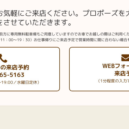
土日祝日は彼女とデートだったりと時間を作る暇が少ないと思います。
お気軽にご来店ください。プロポーズを
なしでお見えになられるお客様も多いですが、出来れば来店ご予約を入
をさせていただきます。
の来店予約をお勧めいたします。
前方に専用無料駐車場もご用意していますのでお車でお越しの際はご利用く
11：00～19：30）お仕事帰りにご来店予定で営業時間に間に合わない場
WEBフォ
での来店予約
来店
65-5163
（1分程度の入力
～19:00／水曜日定休）