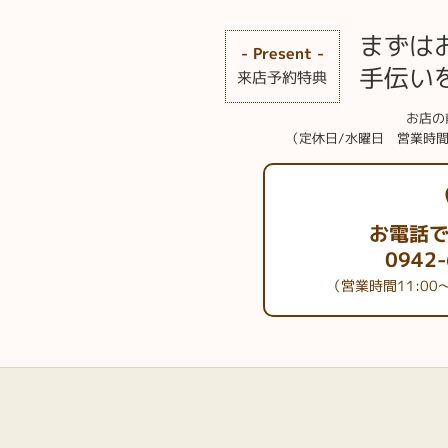
男性の皆様は遅くまでお仕事をされたり、
まずは
と気軽に来ていただいています。来店予約
- Present -
手伝い
来店いただけるのでWEBまたはお電話で
来店予約特典
お店の
（定休日/水曜日 営業時間
お電話
0942-
（営業時間11:00