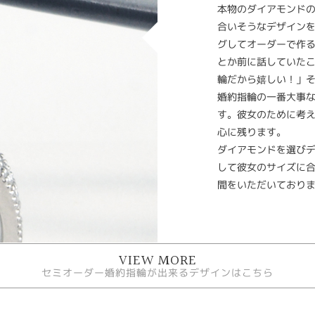
本物のダイアモンド
合いそうなデザイン
グしてオーダーで作
とか前に話していた
輪だから嬉しい！」
婚約指輪の一番大事
す。彼女のために考
心に残ります。
ダイアモンドを選び
して彼女のサイズに
間をいただいており
VIEW MORE
セミオーダー婚約指輪が出来るデザインはこちら