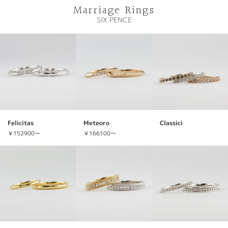
Marriage Rings
SIX PENCE
Felicitas
Meteoro
Classici
￥152900～
￥166100～