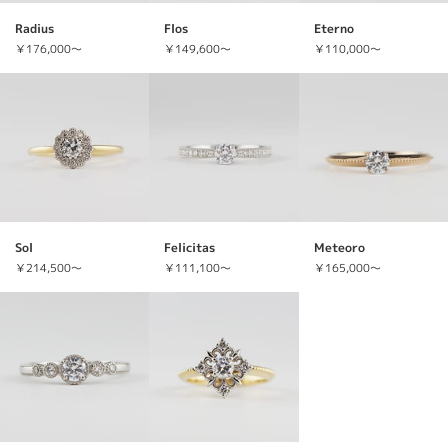
Radius
Flos
Eterno
￥176,000～
￥149,600～
￥110,000～
Sol
Felicitas
Meteoro
￥214,500～
￥111,100～
￥165,000～