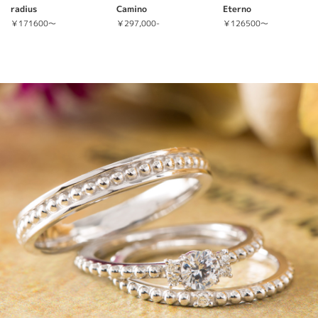
radius
Camino
Eterno
￥171600～
￥297,000-
￥126500～