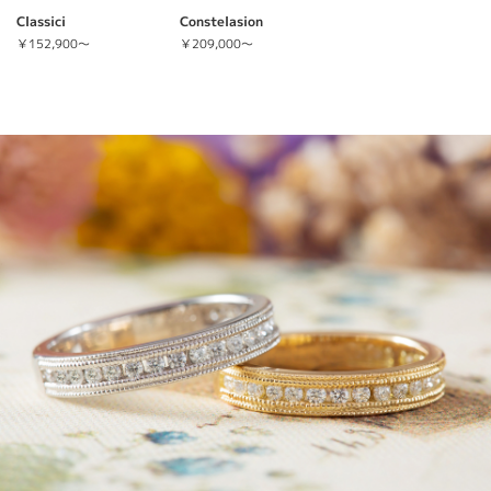
Classici
Constelasion
￥152,900～
￥209,000～