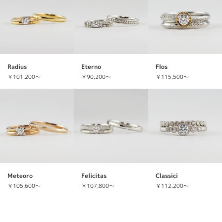
Radius
Eterno
Flos
￥101,200～
￥90,200～
￥115,500～
Meteoro
Felicitas
Classici
￥105,600～
￥107,800～
￥112,200～