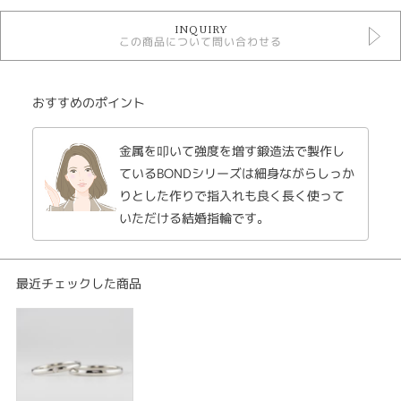
マリッジリングシンプル
INQUIRY
結婚指輪
この商品について問い合わせる
Original Rings結婚指輪
性別
おすすめのポイント
レディース
メンズ
金属を叩いて強度を増す鍛造法で製作し
ているBONDシリーズは細身ながらしっか
紹介文
りとした作りで指入れも良く長く使って
bond ボンド
いただける結婚指輪です。
結婚指輪 men's プラチナ900
結婚指輪 lady's プラチナ900
鍛造法で仕上げたマリッジリング。鋳造法よりも硬く曲がりにくいのが特徴
で人気のシリーズです。
最近チェックした商品
鍛造とは、金属をローラーやハンマー等で叩いて圧力を加える事で、金属内
部の隙間をつぶし、結晶を圧縮することで結晶の方向を整えて強度を高める
技法で、古くから刃物や武具、車のホイールなどの製造技法。