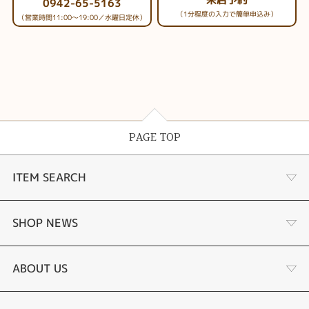
0942-65-5163
（1分程度の入力で簡単申込み）
（営業時間11:00～19:00／水曜日定休）
PAGE TOP
ITEM SEARCH
婚約指輪
SHOP NEWS
手作り婚約指輪
デジタルジュエリー®とは
ABOUT US
結婚指輪