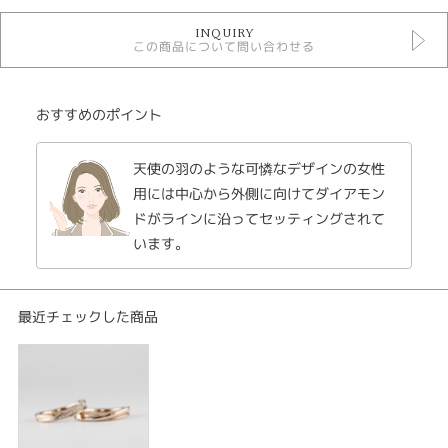
マリッジリングシンプル
INQUIRY
結婚指輪
この商品について問い合わせる
Original Rings結婚指輪
性別
おすすめのポイント
レディース
メンズ
天使の羽のような可憐なデザインの女性
用には中心から外側に向けてダイアモン
紹介文
ドがラインに沿ってセッティングされて
feather フェザー
います。
結婚指輪 men's K18ピンクゴールド ￥317900
結婚指輪 lady's K18ピンクゴールド ￥314600
大きく羽根を広げ幸せを運ぶ鳥のように緩やかなカーブを描くこのリングは
最近チェックした商品
上品で優しさに包まれています。