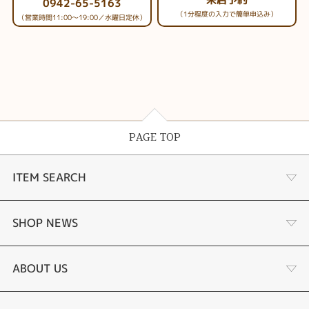
0942-65-5163
（1分程度の入力で簡単申込み）
（営業時間11:00～19:00／水曜日定休）
PAGE TOP
ITEM SEARCH
婚約指輪
SHOP NEWS
手作り婚約指輪
デジタルジュエリー®とは
ABOUT US
結婚指輪