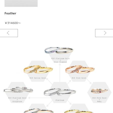
Feather
￥314600～