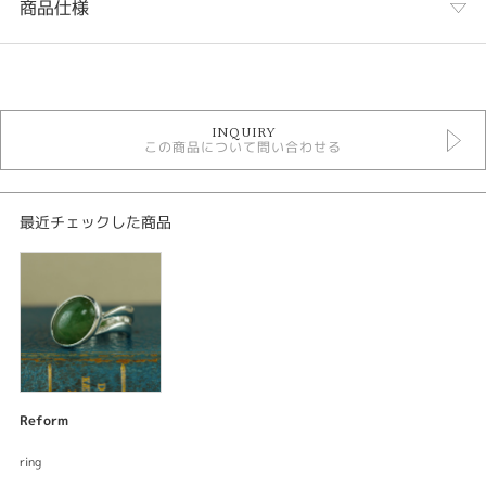
商品仕様
カテゴリ
デジタルジュエリージュエリー
INQUIRY
デジタルジュエリーリフォーム
この商品について問い合わせる
紹介文
デジタルジュエリー®リフォーム
最近チェックした商品
オーダーメイド リング
リング
素材：シルバー925
サイズ：幅約14mm
加工：鏡面仕上げ
宝石：ヒスイ
Reform
ご要望をお伺いしながらデザインしてサンプル〈レジン〉を試着できる。何
度でも修正出来て試着できるので出来上がりの満足度が違う。安心してオー
ring
ダーメイド出来るまったく新しいリフォームシステムです。