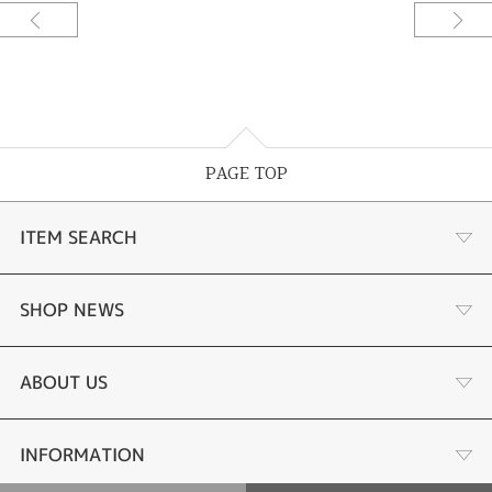
着けなくなった大ぶりの翡翠をカジュアルに着けれるようにジュエリーリフ
ォームさせていただきました。いくつかのデザインをご提案させていただ
き、お客様からのご希望のデザインにアレンジを加えた他にはない個性的な
デザインです。お客様の個性を際立たせ、周りと差をつけること間違いあり
ません。[久留米市]
PAGE TOP
ITEM SEARCH
婚約指輪
SHOP NEWS
手作り婚約指輪
デジタルジュエリー®とは
ABOUT US
結婚指輪
LINEdeオーダーメイドとは
会社概要
INFORMATION