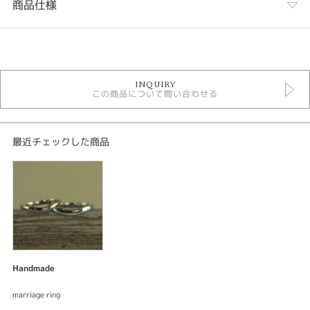
商品仕様
カテゴリ
手作り結婚指輪
INQUIRY
この商品について問い合わせる
性別
レディース
メンズ
最近チェックした商品
紹介文
結婚指輪手作りコース
ブライダル 結婚指輪
結婚指輪
ベースデザイン：手作り カドマル
素材：プラチナ900
Handmade
幅：約2.5mm
加工：鏡面仕上げ カーブ加工
marriage ring