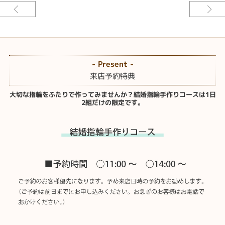
結婚指輪
ベースデザイン：手作り カドマル
素材：K18シャンパンゴールド
幅：約2.0mm
加工：鏡面仕上げ カーブ加工 十字留め
宝石：ダイアモンド
- Present -
作ったその日に着けれる〈手作り結婚指輪コース〉はおふたりでプラチナ素
来店予約特典
材を切って、曲げて、溶かして、仕上げて、作っていただきます。
大切な指輪をふたりで作ってみませんか？結婚指輪手作りコースは1日
優しい弧を描くカーブラインはおふたりで加工していただいています。カー
2組だけの限定です。
ブの好みもそれぞれで、おふたりとも自分好みのカーブに加工していただ
き、新婦様の指輪にはダイアモンドを十字留めしてきらりと個性が光る結婚
指輪が完成しました。[久留米市]