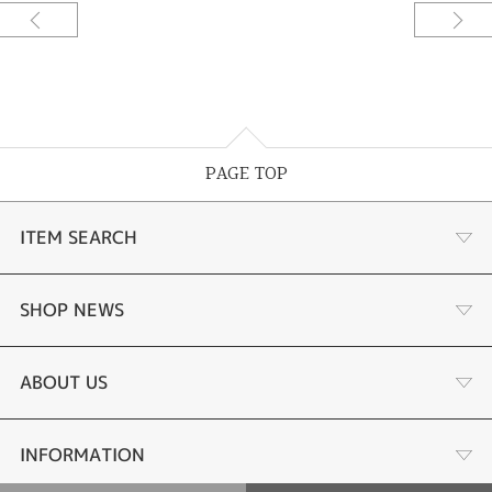
フォームさせていただきました。真珠の穴が貫通したものはアレンジがしず
らいですが、今回は、日常に着けれるようにスマートでお洒落なデザインに
お仕立てしています。[福岡市]
PAGE TOP
ITEM SEARCH
婚約指輪
SHOP NEWS
手作り婚約指輪
デジタルジュエリー®とは
ABOUT US
結婚指輪
LINEdeオーダーメイドとは
会社概要
INFORMATION