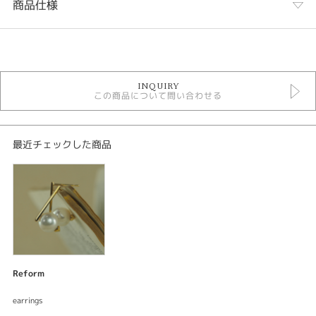
商品仕様
カテゴリ
デジタルジュエリーリフォーム
INQUIRY
この商品について問い合わせる
紹介文
デジタルジュエリー®リフォーム
オーダーメイド ピアス
最近チェックした商品
ピアス
素材：K18イエローゴールド
サイズ：約13mm
加工：鏡面仕上げ
宝石：パール
ご要望をお伺いしながらデザインしてサンプル〈レジン〉を試着できる。何
度でも修正出来て試着できるので出来上がりの満足度が違う。安心してオー
Reform
ダーメイド出来るまったく新しいリフォームシステムです。
earrings
お手持ちのパールネックレスから外した珠をモードなピアスにジュエリーリ