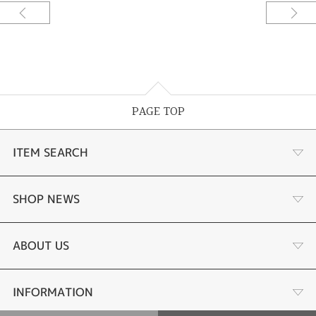
加工：マット仕上げ 彫刻
宝石： ガーネット
結婚指輪
ベースデザイン：horizonオリゾン
素材：K18シャンパンゴールド
幅：約2.5mm
加工：マット仕上げ 彫刻
宝石：ダイアモンド シークレットストーン
PAGE TOP
ご要望をお伺いしながらデザインしてサンプル〈レジン〉を試着できる。何
ITEM SEARCH
度でも修正出来て試着できるので出来上がりの満足度が違う。安心してオー
ダーメイド出来るまったく新しいオーダーメイドシステムです。
おふたりの想いがこもった世界に一つだけの指輪、それは猫をモチーフにし
婚約指輪
SHOP NEWS
たデザインの結婚指輪です。指輪全体を猫のようにデザインするのではな
く、写真のように幅広のベースデザインにお気に入りの彫刻を施して。新郎
様は彫刻の反対側の肉球のデザインにガーネットをセッティングした2つの
手作り婚約指輪
デジタルジュエリー®とは
ABOUT US
デザインを楽しめる2wayリングに。新婦様は彫刻の中心にダイアモンドを
入れて、シークレットストーンを肉球のデザインにしてお互いにさり気ない
モチーフで楽しめる指輪になっています。[筑後市]
結婚指輪
LINEdeオーダーメイドとは
会社概要
INFORMATION