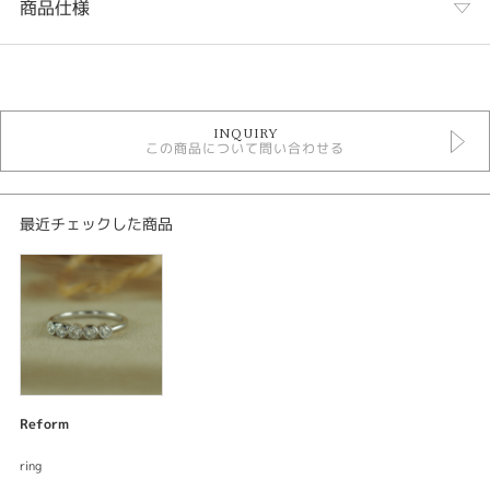
商品仕様
カテゴリ
デジタルジュエリーリフォーム
INQUIRY
この商品について問い合わせる
紹介文
デジタルジュエリー®リフォーム
オーダーメイド リング
最近チェックした商品
リング
素材：プラチナ900
サイズ：トップ約4.0mm アーム幅約2.0mm
加工：鏡面仕上げ ミルグレイン
宝石：ダイアモンド
ご要望をお伺いしながらデザインしてサンプル〈レジン〉を試着できる。何
Reform
度でも修正出来て試着できるので出来上がりの満足度が違う。安心してオー
ダーメイド出来るまったく新しいリフォームシステムです。
ring