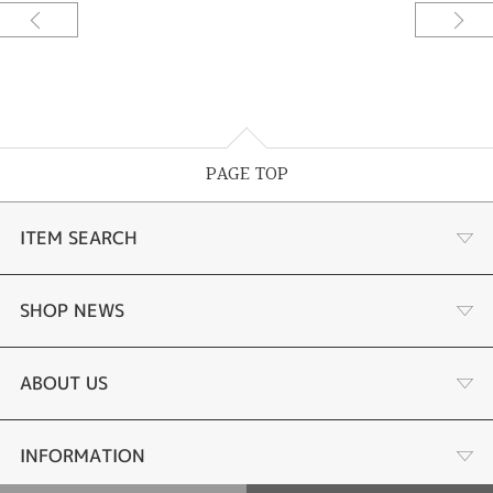
使わなくなった指輪を着けやすいようにお仕立てしたジュエリーリフォーム
です。お店にあるサンプルを見ていただき２つのダイアモンドの留め方を組
み合わせしたお客様だけのアレンジになっています。[久留米市]
PAGE TOP
ITEM SEARCH
婚約指輪
SHOP NEWS
手作り婚約指輪
デジタルジュエリー®とは
ABOUT US
結婚指輪
LINEdeオーダーメイドとは
会社概要
INFORMATION