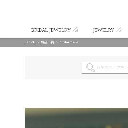
ート
BRIDAL JEWELRY
JEWELRY
HOME
商品一覧
Ordermade