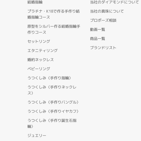
結婚指輪
当社のダイアモンドについて
プラチナ・K18で作る手作り結
当社の真珠について
婚指輪コース
プロポーズ相談
原型をシルバー作る結婚指輪手
動画一覧
作りコース
商品一覧
セットリング
ブランドリスト
エタニティリング
婚約ネックレス
ベビーリング
うつくしみ〈手作り指輪〉
うつくしみ〈手作りネックレ
ス〉
うつくしみ〈手作りバングル〉
うつくしみ〈手作りイヤカフ〉
うつくしみ〈手作り誕生石指
輪〉
ジュエリー