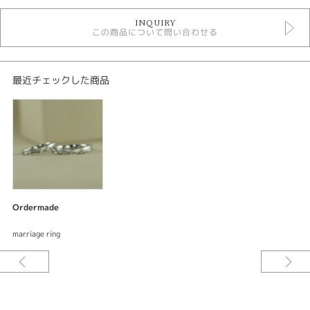
オーダーメイド結婚指輪
INQUIRY
デジタルジュエリー結婚指輪
この商品について問い合わせる
性別
レディース
最近チェックした商品
メンズ
紹介文
デジタルジュエリー ブライダル
オーダーメイド 結婚指輪
結婚指輪
ベースデザイン：aphrodite
Ordermade
素材：プラチナ900
幅：約2.7mm
marriage ring
加工：マット仕上げ 彫刻
結婚指輪
ベースデザイン：aphrodite
素材：プラチナ900
幅：約2.4mm