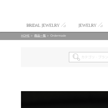
ート
BRIDAL JEWELRY
JEWELRY
HOME
商品一覧
Ordermade