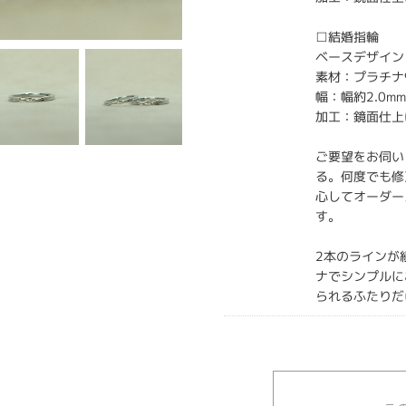
□結婚指輪
ベースデザイン：
素材：プラチナ
幅：幅約2.0m
加工：鏡面仕上
ご要望をお伺い
る。何度でも修
心してオーダー
す。
2本のラインが
ナでシンプルに
られるふたりだ