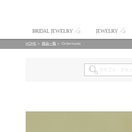
ート
BRIDAL JEWELRY
JEWELRY
HOME
商品一覧
Ordermade