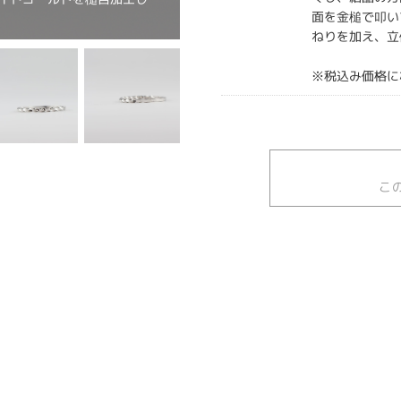
面を金槌で叩い
ねりを加え、立
※税込み価格に
こ