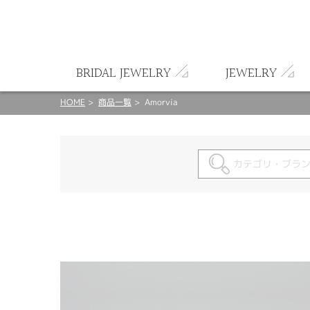
ート
BRIDAL JEWELRY
JEWELRY
HOME
商品一覧
Amorvia