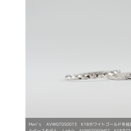
Men’ｓ AVWGT0S0013 K18ホワイトゴールド
ルベースモデル。 Lady's AVWGT0S0H07 K1