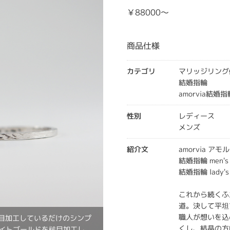
￥88000～
商品仕様
カテゴリ
マリッジリング
結婚指輪
amorvia結婚指
性別
レディース
メンズ
紹介文
amorvia アモ
結婚指輪 men'
結婚指輪 lady
これから続くふ
道。決して平坦
職人が想いを込
を槌目加工しているだけのシンプ
くし、結晶の方
8ホワイトゴールドを槌目加工し