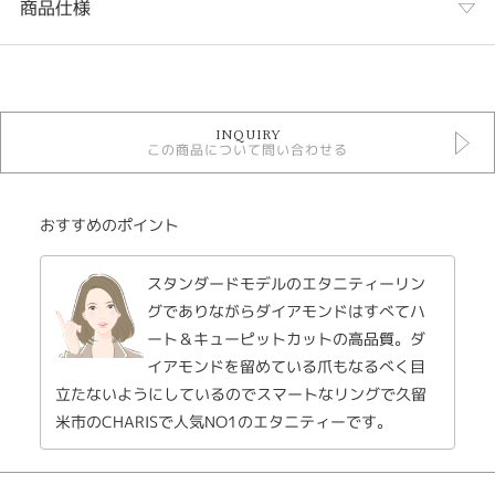
商品仕様
カテゴリ
結婚指輪
INQUIRY
Original Rings結婚指輪
この商品について問い合わせる
エタニティーリング
マリッジリングダイアモンド
紹介文
おすすめのポイント
infinite インフィニット
スタンダードモデルのエタニティーリン
結婚指輪 lady's プラチナ900 D-0.30ct
結婚指輪 lady's K18イエローゴールド D-0.30ct
グでありながらダイアモンドはすべてハ
結婚指輪 lady's K18ピンクゴールド D-0.30ct
ート＆キューピットカットの高品質。ダ
イアモンドを留めている爪もなるべく目
永遠の愛を誓うダイアモンド。ダイアモンドを0.3カラット使用したエタニ
ティリングは、エレガントさと着けやすさを同時に共存させる最高の指輪で
立たないようにしているのでスマートなリングで久留
す。
米市のCHARISで人気NO1のエタニティーです。
ダイアモンドのカットも品質の高いハート＆キューピットカットを使用して
いるので永くご使用できます。