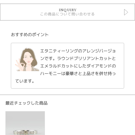
結婚指輪
INQUIRY
Original Rings結婚指輪
この商品について問い合わせる
エタニティーリング
マリッジリングダイアモンド
紹介文
おすすめのポイント
infinite インフィニット
エタニティーリングのアレンジバージョ
結婚指輪 lady's プラチナ D-0.70ct ￥178,200
ンです。ラウンドブリリアントカットと
永遠の愛を誓うダイアモンド。0.70カラット使用したダイアモンドは通常の
エメラルドカットにしたダイアモンドの
エタニティとは異なり、透き通るようなエメラルドカットをしたダイアモン
ハーモニーは豪華さと上品さを併せ持っ
ドを3石とラウンドブリリアントカットを4石セッティングされた豪華なデザ
イン。
ています。
最近チェックした商品