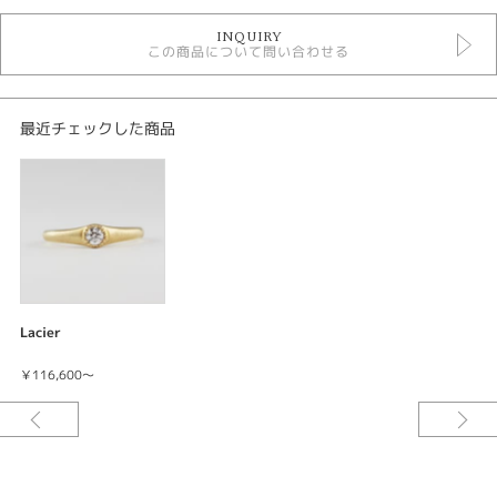
婚約指輪個性的
INQUIRY
婚約指輪アンティーク
この商品について問い合わせる
婚約指輪
lacier婚約指輪
lacier1
最近チェックした商品
紹介文
Lacier〈レーシア〉
婚約指輪 K18イエローゴールド ￥116,600～
それはまるでレースのような美しさ。レースは中世ヨーロッパで〈糸の宝
石〉とも呼ばれ、宝石と同じように価値あるものとされていました。レース
の繊細で優雅なデザインにインスピレーションを感じ誕生したのがLacier
〈レーシア〉です。
Lacier
一般的な婚約指輪のデザインとは違い、優しく曲線を描くフォルムとダイア
￥116,600～
モンドを埋め込むことで日常でも使いやすいお洒落な婚約指輪です。
※婚約指輪の中央のダイヤモンドは価格は含まれません。(中央のダイアモ
ンドは、品質や相場によってお値段が異なります。)
※税込み価格になります。