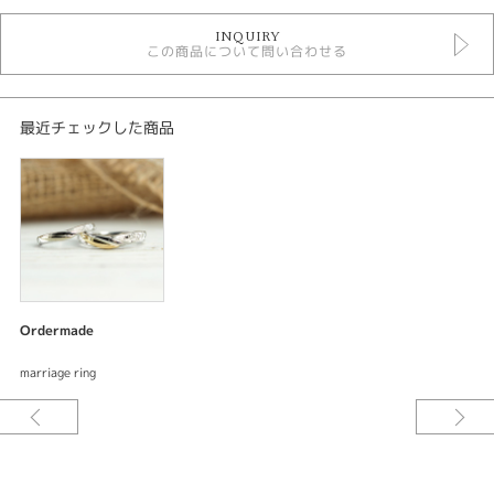
ハワイアン・エアルームジュエリー結婚指輪
INQUIRY
オーダーメイド結婚指輪
この商品について問い合わせる
デジタルジュエリー結婚指輪
iris
性別
最近チェックした商品
レディース
メンズ
紹介文
デジタルジュエリー ブライダル
オーダーメイド 結婚指輪 ハワイアンカービング〈彫り〉
結婚指輪 Men's プラチナ900 K18イエローゴールド
Ordermade
結婚指輪 Lady's プラチナ900 K18シャンパンゴールド
marriage ring
ご要望をお伺いしながらデザインしてサンプル〈レジン〉を試着できる。何
度でも修正出来て試着できるので出来上がりの満足度が違う。安心してオー
ダーメイド出来るまったく新しいオーダーメイドシステムです。
今回のオーダーメイドはお客様からのご要望のデザインで制作いたしまし
た。新郎様はK18イエローゴールドとプラチナのコンビネーション、新婦様