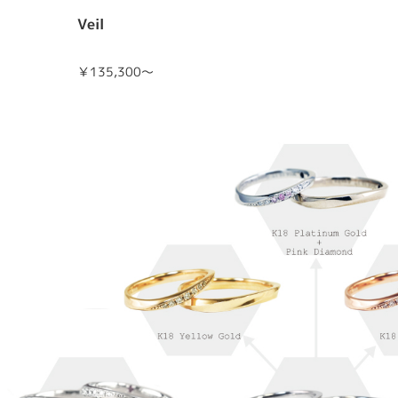
Veil
￥135,300～