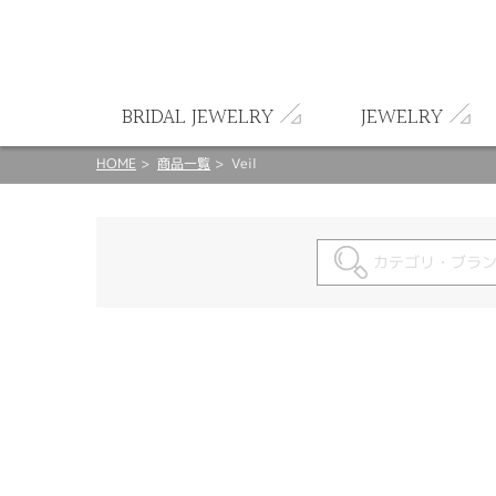
ート
BRIDAL JEWELRY
JEWELRY
HOME
商品一覧
Veil