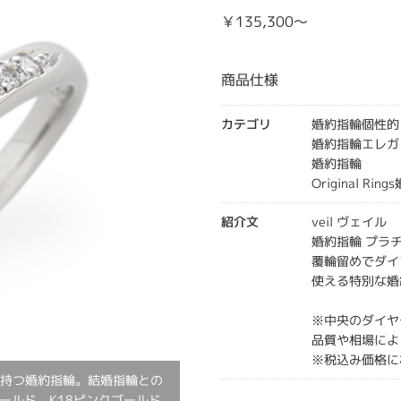
￥135,300～
商品仕様
カテゴリ
婚約指輪個性的
婚約指輪エレガ
婚約指輪
Original Rin
紹介文
veil ヴェイル
婚約指輪 プラチ
覆輪留めでダイ
使える特別な婚
※中央のダイヤ
品質や相場によ
※税込み価格に
せ持つ婚約指輪。結婚指輪との
ールド、K18ピンクゴールド