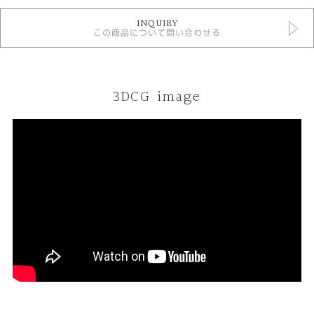
デジタルジュエリージュエリー
INQUIRY
ベビーリング
この商品について問い合わせる
紹介文
デジタルジュエリー®
3DCG image
オーダーメイド ベビーリング
K18イエローゴールド アメシスト
ご要望をお伺いしながらデザインしてサンプル〈レジン〉を試着できる。何
度でも修正出来て試着できるので出来上がりの満足度が違う。安心してオー
ダーメイド出来るまったく新しいオーダーメイドシステムです。
今回のオーダーメイドはお子様が誕生された記念につくられた可愛らしいベ
ビーリングのお話です。以前からお持ちのベビーリングと同じようなデザイ
ンを探されているということで、お持ちのベビーリングと同じデザインで作
りをしっかりすることで高級感をだしています。リング表面部分にお子様の
お名前と生年月日を刻印させていただきました。[久留米市]