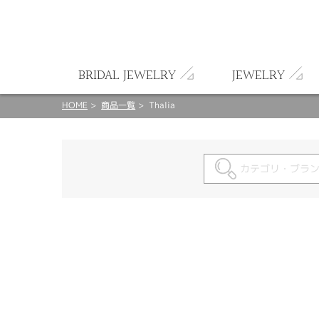
ート
BRIDAL JEWELRY
JEWELRY
HOME
商品一覧
Thalia