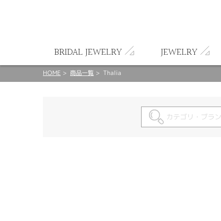
ート
BRIDAL JEWELRY
JEWELRY
HOME
商品一覧
Thalia