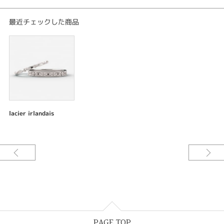
□リング
最近チェックした商品
素材：プラチナ900
幅：1.5mm
仕上げ：鏡面仕上げ ミル打ち加工
宝石：ダイアモンド 3ps
----------------------------------------
ご予算や理想のデザインに合わせて「素材」「幅」「厚み」「仕上げ」「宝
石」「加工」などアレンジが可能です。
lacier irlandais
PAGE TOP