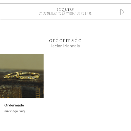
base
INQUIRY
この商品について問い合わせる
性別
レディース
メンズ
ordermade
紹介文
lacier irlandais
結婚指輪
lacier irlandaisレーシアイルランデ
レースの繊細で優雅なデザインにインスピレーションされ制作した糸のよう
に紡ぐ結婚指輪です。
----------------------------------------
〈プラチナ幅2.0㎜ ￥113300〉
Ordermade
□リング
marriage ring
素材：プラチナ900
幅：2.5mm
仕上げ：鏡面仕上げ ミル打ち加工
宝石：ブラックダイアモンド 3ps