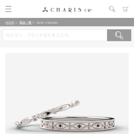
HOME
商品一覧
lacier irlandais