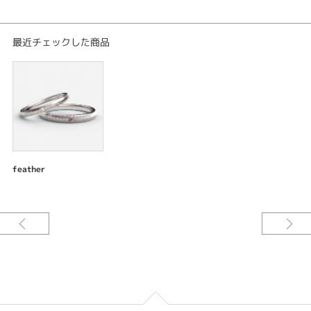
□リング
素材：プラチナ900
幅：2.0mm
最近チェックした商品
仕上げ：後光彫り 彫刻
宝石：ダイアモンド 1ps
----------------------------------------
ご予算や理想のデザインに合わせて「素材」「幅」「厚み」「仕上げ」「宝
石」「加工」などアレンジが可能です。
feather