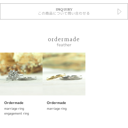
base
INQUIRY
この商品について問い合わせる
性別
レディース
メンズ
ordermade
紹介文
feather
結婚指輪
featherフェザー
羽をイメージして彫刻されたラインはそれぞれのラインの太さが違うことで
結婚指輪に躍動感を与えてくれます。
----------------------------------------
〈プラチナ幅1.5㎜ ￥111100〉
Ordermade
Ordermade
□リング
marriage ring
marriage ring
素材：プラチナ900
engagement ring
幅：2.5mm
仕上げ：後光彫り 彫刻