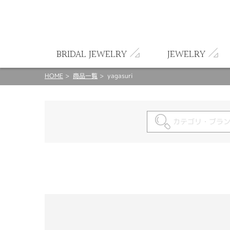
ート
BRIDAL JEWELRY
JEWELRY
HOME
商品一覧
yagasuri