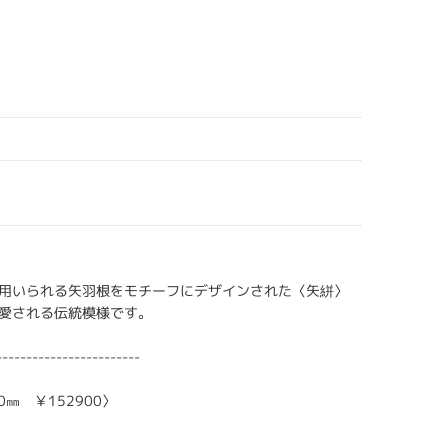
用いられる矢羽根をモチーフにデザインされた〈矢絣〉
愛される伝統模様です。
------------------------
0㎜ ￥152900〉