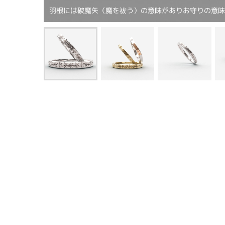
羽根には破魔矢（魔を祓う）の意味がありお守りの意