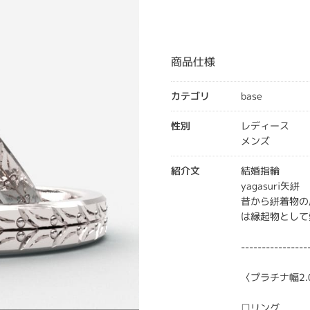
商品仕様
カテゴリ
base
性別
レディース
メンズ
紹介文
結婚指輪
yagasuri矢絣
昔から絣着物の
は縁起物として
----------------
〈プラチナ幅2.
□リング