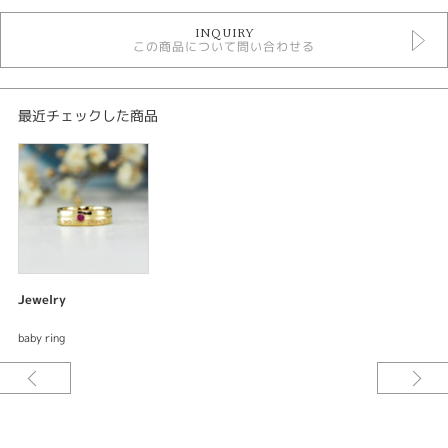
デジタルジュエリージュエリー
INQUIRY
ベビーリング
この商品について問い合わせる
紹介文
デジタルジュエリー®
最近チェックした商品
オーダーメイド ベビーリング
素材：K18イエローゴールド
加工：鏡面仕上げ レーザーマーカー
宝石：ルビー
ご要望をお伺いしながらデザインしてサンプル〈レジン〉を試着できる。何
度でも修正出来て試着できるので出来上がりの満足度が違う。安心してオー
ダーメイド出来るまったく新しいオーダーメイドシステムです。
Jewelry
結婚指輪もCHARISᶜᴿ⁸でご購入いただきましたおふたりに待望のお子様が誕
baby ring
生された記念に制作させていただいたベビーリングです。結婚指輪と同じデ
ザインを制作するために刻印されている文字も同じようにオーダーメイドで
お作りいたしました。もちろん誕生石もセッティングさせていただいていま
す。[久留米市]