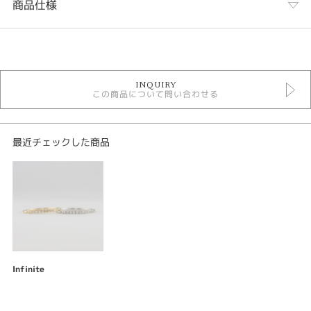
商品仕様
カテゴリ
結婚指輪
INQUIRY
Original Rings結婚指輪
この商品について問い合わせる
エタニティーリング
マリッジリングダイアモンド
紹介文
最近チェックした商品
infinite インフィニット
結婚指輪 lady's
プラチナ900
K18イエローゴールド
D-0.10ct 11ps
永遠の愛を誓うダイアモンド。 0.1カラットダイアモンドを使用しているハ
Infinite
ーフエタニティリング。高品質のハート&キューピットカットを全石使用し
ていて細身のエタニティリングで光り輝くオススメのアイテムです。