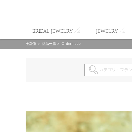
ート
BRIDAL JEWELRY
JEWELRY
HOME
商品一覧
Ordermade