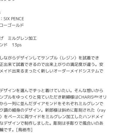
s
IX PENCE
エローゴールド
げ ミルグレン加工
ド 13ps
しながらデザインしてサンプル〈レジン〉を試着でき
正出来て試着できるので出来上がりの満足度が違う。安
メイド出来るまったく新しいオーダーメイドシステムで
デザインを選んでずっと着けていたい。そんな想いから
プルをゆっくりと見ていただき新婦様はCHARISᶜᴿ⁸オリ
から一列に並んだダイアモンドをそれぞれミルグレンで
ク調の細身のデザイン。新郎様は斜めに彫刻された〈ray
ール〉をベースに両サイドをミルグレン加工したハンドメイ
なデザインで制作しました。彫刻は手彫りで風合いのあ
輪です。[鳥栖市]