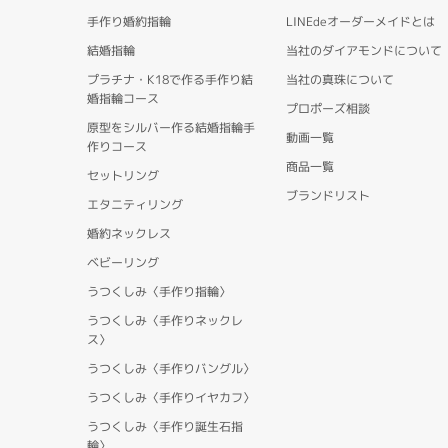
手作り婚約指輪
LINEdeオーダーメイドとは
結婚指輪
当社のダイアモンドについて
プラチナ・K18で作る手作り結
当社の真珠について
婚指輪コース
プロポーズ相談
原型をシルバー作る結婚指輪手
動画一覧
作りコース
商品一覧
セットリング
ブランドリスト
エタニティリング
婚約ネックレス
ベビーリング
うつくしみ〈手作り指輪〉
うつくしみ〈手作りネックレ
ス〉
うつくしみ〈手作りバングル〉
うつくしみ〈手作りイヤカフ〉
うつくしみ〈手作り誕生石指
輪〉