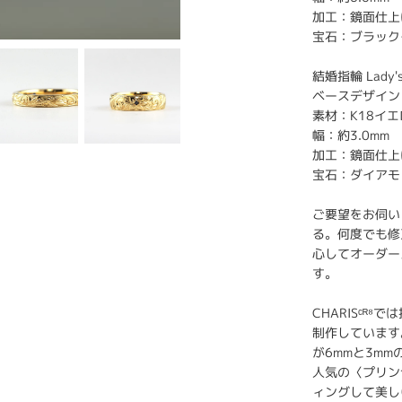
加工：鏡面仕上
宝石：ブラック
結婚指輪 Lady'
ベースデザイン
素材：K18イ
幅：約3.0mm
加工：鏡面仕上
宝石：ダイアモ
ご要望をお伺い
る。何度でも修
心してオーダー
す。
CHARISᶜᴿ
制作しています
が6mmと3m
人気の〈プリン
ィングして美し