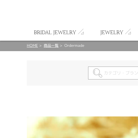
ート
BRIDAL JEWELRY
JEWELRY
HOME
商品一覧
Ordermade