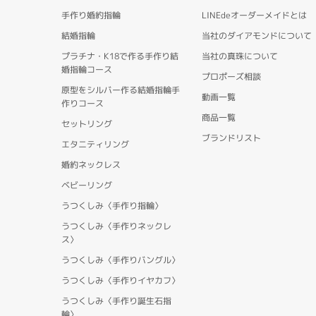
手作り婚約指輪
LINEdeオーダーメイドとは
結婚指輪
当社のダイアモンドについて
プラチナ・K18で作る手作り結
当社の真珠について
婚指輪コース
プロポーズ相談
原型をシルバー作る結婚指輪手
動画一覧
作りコース
商品一覧
セットリング
ブランドリスト
エタニティリング
婚約ネックレス
ベビーリング
うつくしみ〈手作り指輪〉
うつくしみ〈手作りネックレ
ス〉
うつくしみ〈手作りバングル〉
うつくしみ〈手作りイヤカフ〉
うつくしみ〈手作り誕生石指
輪〉