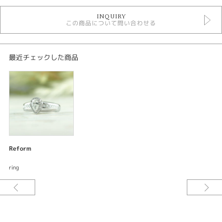
デジタルジュエリーリフォーム
INQUIRY
この商品について問い合わせる
紹介文
デジタルジュエリー®リフォーム
リング
最近チェックした商品
素材：プラチナ900
サイズ：トップ幅約9mm アーム幅約5mm
加工：鏡面仕上げ
宝石：ダイアモンド
ご要望をお伺いしながらデザインしてサンプル〈レジン〉を試着できる。何
度でも修正出来て試着できるので出来上がりの満足度が違う。安心してオー
ダーメイド出来るまったく新しいリフォームシステムです。
Reform
今回のジュエリーリフォームはいつもと違うお話です。気に入っているデザ
ring
インですがセンターのダイアモンドを取り巻いている台座が高すぎるので低
くして使いやすくしたいとのご相談。加工して低くすることも検討しました
が、仕上がりが綺麗にならないので同じデザインで台座を低くリフォームし
ました。センターのダイアモンドがぎりぎり留まる高さにして、サイドのダ
イアモンドの留め方とアーム部分の幅を2パターンご提案させていただきま
した。見た目はあまり変わりませんが台座が低くなり、アームをスマートに