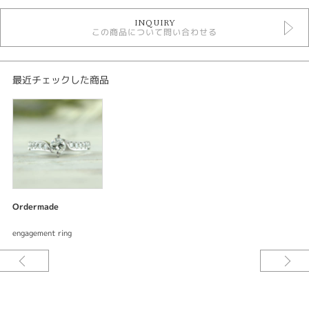
オーダーメイド婚約指輪
INQUIRY
デジタルジュエリー婚約指輪
この商品について問い合わせる
紹介文
デジタルジュエリー ブライダル
最近チェックした商品
オーダーメイド 婚約指輪
Lady's エンゲージリング
ベースデザイン：オリジナル
素材：プラチナ900
幅：アーム約4.3mm
加工：鏡面仕上げ
宝石：ダイアモンド1ps ダイアモンド サイド12ps
Ordermade
ご要望をお伺いしながらデザインしてサンプル〈レジン〉を試着できる。何
度でも修正出来て試着できるので出来上がりの満足度が違う。安心してオー
engagement ring
ダーメイド出来るまったく新しいオーダーメイドシステムです。
存在感のある大粒のダイアモンドを両サイドから支えるようにデザインされ
た豪華な婚約指輪のストーリーです。両サイドから放物線を描くアームで支
えられたデザインはダイアモンドを止める役割もあり留める爪を少なくする
ことでスマートで使いやすい印象に。アーム部分に堀留めされたダイアモン