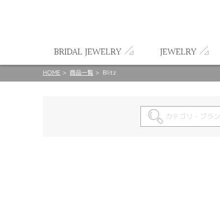
ート
BRIDAL JEWELRY
JEWELRY
HOME
商品一覧
Blitz