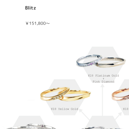
Blitz
￥151,800～