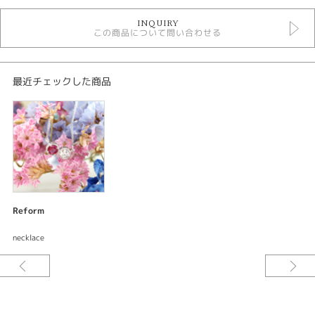
デジタルジュエリーリフォーム
INQUIRY
この商品について問い合わせる
紹介文
デジタルジュエリー®リフォーム
ネックレス
最近チェックした商品
素材：プラチナ900/プラチナ850
サイズ：幅8.2mm
加工：鏡面仕上げ 両引き ミルグレイン
宝石：ダイアモンド ルビー
ご要望をお伺いしながらデザインしてサンプル〈レジン〉を試着できる。何
度でも修正出来て試着できるので出来上がりの満足度が違う。安心してオー
ダーメイド出来るまったく新しいリフォームシステムです。
Reform
お店にあるネックレスを参考にしていただきネックレスにジュエリーリフォ
necklace
ームさせていただきました。このデザインは左右の宝石のサイズが違ってい
ても収まりの良いデザイン。シンプルながらもミル打ち加工で高級感もあり
普段にも使いやすいおしゃれなネックレスに返信しました。[朝倉市]