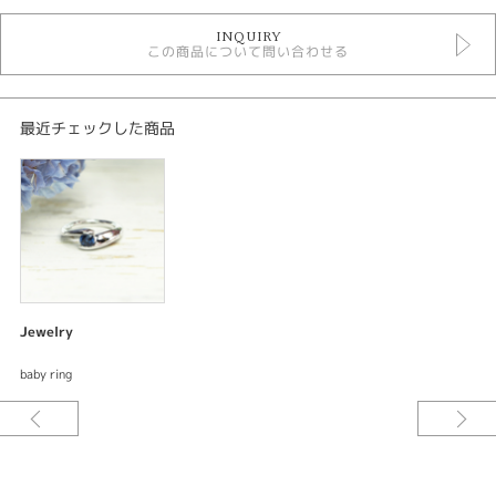
デジタルジュエリージュエリー
INQUIRY
ベビーリング
この商品について問い合わせる
紹介文
デジタルジュエリー®
最近チェックした商品
オーダーメイド ベビーリング
素材：プラチナ900
サイズ：リング直径約10mm リング幅約3.6mm
加工：鏡面仕上げ
宝石：ブルーサファイア 1ps
ご要望をお伺いしながらデザインしてサンプル〈レジン〉を試着できる。何
度でも修正出来て試着できるので出来上がりの満足度が違う。安心してオー
Jewelry
ダーメイド出来るまったく新しいオーダーメイドシステムです。
baby ring
今回のベビーリングストーリーは婚約指輪と同じデザインで制作させていた
だきました。以前に婚約指輪と結婚指輪でお世話になったおふたりからお子
様が誕生されたという嬉しいご報告をいただき奥様がお持ちのエンゲージリ
ングと同じデザインのベービーリングを作らせていただきました。誕生石の
ブルーサファイアも婚約指輪同様のセッティングにして忠実に再現した可愛
いベビーリングです。[筑後市]