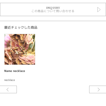
デジタルジュエリージュエリー
INQUIRY
Font free Jewelry
この商品について問い合わせる
紹介文
Free font Jewelry
最近チェックした商品
素材：K18イエローゴールド
全長：42cmスライド付き
トップサイズ：横約20mm 約9mm
加工：鏡面仕上げ
宝石：ダイアモンド
Name necklace
necklace