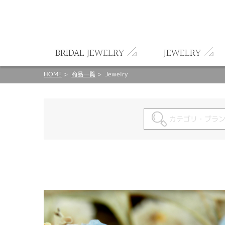
ート
BRIDAL JEWELRY
JEWELRY
HOME
商品一覧
Jewelry