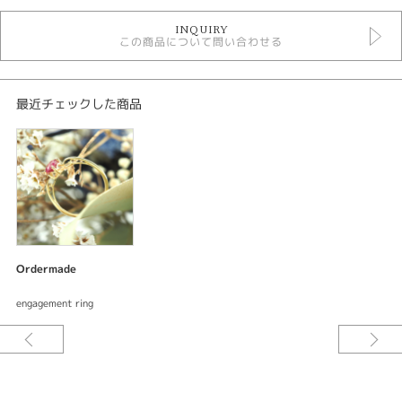
オーダーメイド婚約指輪
INQUIRY
デジタルジュエリー婚約指輪
この商品について問い合わせる
紹介文
デジタルジュエリー ブライダル
最近チェックした商品
オーダーメイド 婚約指輪
Lady's エンゲージリング
ベースデザイン：オリジナル
素材：K18イエローゴールド
幅：トップ部分約6.5mm アーム部分約2.0mm
加工：鏡面仕上げ
宝石：ルビー1ps
ご要望をお伺いしながらデザインしてサンプル〈レジン〉を試着できる。何
Ordermade
度でも修正出来て試着できるので出来上がりの満足度が違う。安心してオー
ダーメイド出来るまったく新しいオーダーメイドシステムです。
engagement ring
婚約指輪はダイアモンドを“贈る”というのが日本では一般的ですが世界的に
見るとカラーストーンをプレゼントされるお客様も多く、お店でも誕生石な
どをプレゼントされるお客様もいます。情熱的な赤色のルビーでオリジナル
デザインの婚約指輪を制作させていただいました。サイドのヨーロピアン調
の透かし模様と組み合わせしたルビーリングは角度によって様々な表情に変