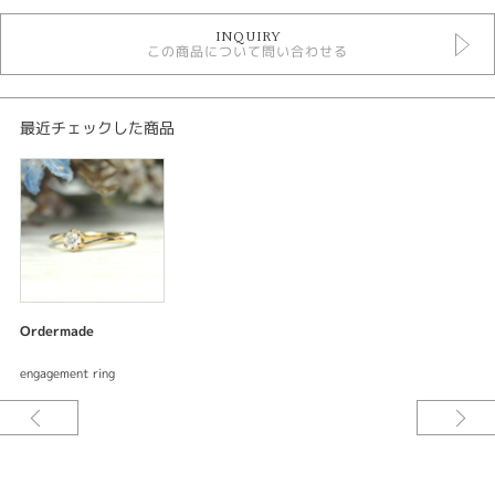
オーダーメイド婚約指輪
INQUIRY
デジタルジュエリー婚約指輪
この商品について問い合わせる
紹介文
デジタルジュエリー ブライダル
最近チェックした商品
オーダーメイド 婚約指輪
Lady's エンゲージリング
ベースデザイン：オリジナル
素材：K18ピンクゴールド
幅：リング部分約2.0mm
加工：鏡面仕上げ
宝石：ダイアモンド1ps
ご要望をお伺いしながらデザインしてサンプル〈レジン〉を試着できる。何
Ordermade
度でも修正出来て試着できるので出来上がりの満足度が違う。安心してオー
ダーメイド出来るまったく新しいオーダーメイドシステムです。
engagement ring
日常にも着けて欲しい。いつも使いたい。K18イエローゴールドでお作りし
たシンプルで細身の婚約指輪は普段使いできるアイテムです。光り輝く美し
いダイアモンドをスマートにデザインしています。[日田市]