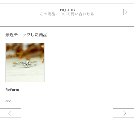
デジタルジュエリーリフォーム
INQUIRY
この商品について問い合わせる
紹介文
デジタルジュエリー®リフォーム
オーダーメイド リング
最近チェックした商品
素材：K18イエローゴールド
サイズ：トップ約4.5mm
加工：鏡面仕上げ
宝石：ダイアモンド13ps
ご要望をお伺いしながらデザインしてサンプル〈レジン〉を試着できる。何
度でも修正出来て試着できるので出来上がりの満足度が違う。安心してオー
ダーメイド出来るまったく新しいリフォームシステムです。
Reform
センターのダイアモンドとサイドのダイアモンドを持ち込みしていただきダ
ring
イアモンドを利用して素敵な指輪をオーダーメイドさせていただきました。
お店にあるサンプルにアレンジをして制作した指輪はスマートなデザインな
がらダイアモンドを強調した華やかなデザインに仕上がりました。[久留米
市]