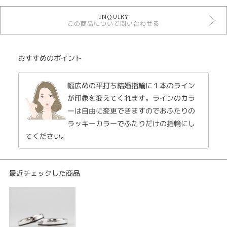
マリッジリングボリューム
INQUIRY
結婚指輪
この商品について問い合わせる
Original Rings結婚指輪
性別
おすすめのポイント
レディース
メンズ
幅広めの平打ち結婚指輪に１本のライン
が印象を変えてくれます。ラインのカラ
紹介文
ーは自由に変更できますのでおふたりの
gaia ガイア
ラッキーカラーでふたりだけの指輪にし
結婚指輪 men's プラチナ900
てください。
結婚指輪 lady's プラチナ900
幅広で重厚なこのシリーズはエッジの効いた高級感のある結婚指輪。
特徴の多いデザインでデイリーリングとしてもおすすめ。
最近チェックした商品