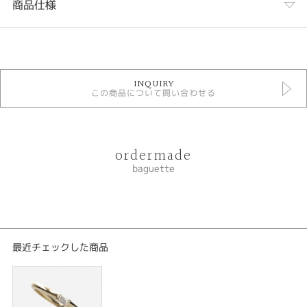
商品仕様
カテゴリ
base
INQUIRY
この商品について問い合わせる
性別
レディース
メンズ
ordermade
紹介文
baguette
結婚指輪
baguetteバゲット
クリアでいて柔らかい光を放つバゲットカットしたダイアモンドセッティン
グした高級感ある結婚指輪です。ダイアモンドのサイズに指輪を合わせてい
最近チェックした商品
るのでひとつとして同じ指輪が出来ない指輪です。
----------------------------------------
〈プラチナ幅2.0㎜ ￥156200〉