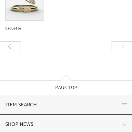
□リング
素材：プラチナ900
幅：幅約2.5mm
仕上げ：オールマット仕上げ
baguette
□リング
素材：プラチナ900
幅：幅約2.0mm
仕上げ：オールマット仕上げ
宝石：ダイアモンド1ps バゲットカット
----------------------------------------
ご予算や理想のデザインに合わせて「素材」「幅」「厚み」「仕上げ」「宝
PAGE TOP
石」「加工」などアレンジが可能です。
ITEM SEARCH
婚約指輪
SHOP NEWS