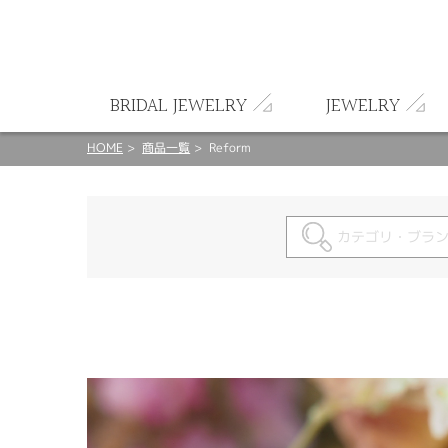
ート
BRIDAL JEWELRY
JEWELRY
HOME
商品一覧
Reform