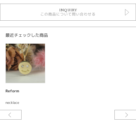
デジタルジュエリーリフォーム
INQUIRY
この商品について問い合わせる
性別
メンズ
最近チェックした商品
紹介文
デジタルジュエリー®リフォーム
オーダーメイド ネックレス
ネックレス
素材：K18イエローゴールド
サイズ：直径約12mm
加工：鏡面仕上げ
Reform
宝石：ダイアモンド
necklace
ご要望をお伺いしながらデザインしてサンプル〈レジン〉を試着できる。何
度でも修正出来て試着できるので出来上がりの満足度が違う。安心してオー
ダーメイド出来るまったく新しいリフォームシステムです。
修理の必要なネックレスとお手持ちのスマイルペンダントで大きいサイズの