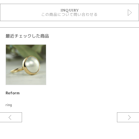
デジタルジュエリーリフォーム
INQUIRY
この商品について問い合わせる
紹介文
デジタルジュエリー®リフォーム
オーダーメイド リング
最近チェックした商品
リング
素材：K18イエローゴールド
サイズ：アーム幅約1.7mm トップ幅約16mm
加工：鏡面仕上げ
宝石：マベパール
ご要望をお伺いしながらデザインしてサンプル〈レジン〉を試着できる。何
Reform
度でも修正出来て試着できるので出来上がりの満足度が違う。安心してオー
ダーメイド出来るまったく新しいリフォームシステムです。
ring
使わなくなったマベパールジュエリーをシンプルでお洒落に着けやすいよう
にお仕立てしました。真珠層で輝く美しいマベパールは今では希少でぜひ使
っていただきたい宝石のひとつです。細身のリングにシンプルにパールをふ
せこみしたおすすめの指輪です。[久留米市]