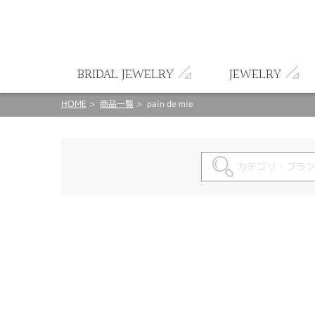
ート
BRIDAL JEWELRY
JEWELRY
HOME
商品一覧
pain de mie