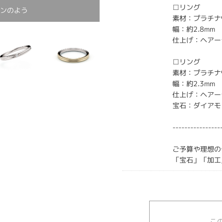
□リング
パンのよう
素材：プラチナ
幅：約2.8mm
仕上げ：ヘアー
□リング
素材：プラチナ
幅：約2.3mm
仕上げ：ヘアー
宝石：ダイアモ
----------------
ご予算や理想の
「宝石」「加工
こ