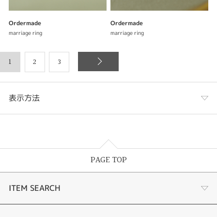
Ordermade
Ordermade
marriage ring
marriage ring
1
2
3
表示方法
表示列数
PAGE TOP
表示件数
ITEM SEARCH