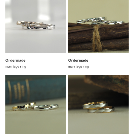
表示件数
Ordermade
Ordermade
marriage ring
marriage ring