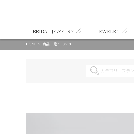
ート
BRIDAL JEWELRY
JEWELRY
HOME
商品一覧
Bond