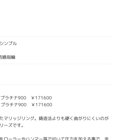
シンプル
gs結婚指輪
s プラチナ900 ￥171600
s プラチナ900 ￥171600
たマリッジリング。鋳造法よりも硬く曲がりにくいのが
リーズです。
をローラーやハンマー等で叩いて圧力を加える事で、金