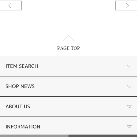
加工：鏡面仕上げ
結婚指輪
ベースデザイン：carrefour dueカルフールドゥーエ
素材：K18イエローゴールド
幅：約2.5mm
加工：鏡面仕上げ
宝石：ダイアモンド
PAGE TOP
ご要望をお伺いしながらデザインしてサンプル〈レジン〉を試着できる。何
ITEM SEARCH
度でも修正出来て試着できるので出来上がりの満足度が違う。安心してオー
ダーメイド出来るまったく新しいオーダーメイドシステムです。
2種類あるカルフールから選んでいただいたのはこちらの〈carrefour dueカ
婚約指輪
SHOP NEWS
ルフールドゥーエ〉です。よりシャープに洗礼されたデゥーエをお好みの素
材で丁寧に制作いたしました。[久留米市]
手作り婚約指輪
デジタルジュエリー®とは
ABOUT US
結婚指輪
LINEdeオーダーメイドとは
会社概要
INFORMATION